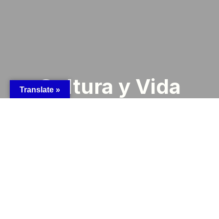
Cultura y Vida
Translate »
Local
El casco antiguo de Conil, con su Torre de Guzmán, sus
calles de cal y su mercado, tiene una personalidad propia
que enamora a quienes lo visitan por primera vez y hace
volver a quienes ya lo conocen. El ambiente auténtico,
lejos del turismo masificado, es uno de sus mayores
atractivos.